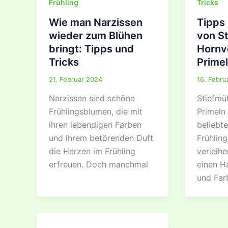
Frühling
Tricks
Wie man Narzissen
Tipps
wieder zum Blühen
von S
bringt: Tipps und
Hornv
Tricks
Prime
21. Februar 2024
16. Febru
Narzissen sind schöne
Stiefmü
Frühlingsblumen, die mit
Primeln
ihren lebendigen Farben
beliebt
und ihrem betörenden Duft
Frühlin
die Herzen im Frühling
verleih
erfreuen. Doch manchmal
einen H
und Far